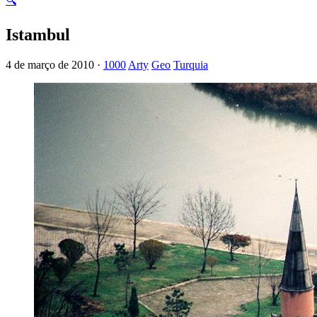
🔍
Istambul
4 de março de 2010 ·
1000
Arty
Geo
Turquia