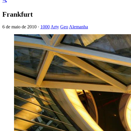
🔍
Frankfurt
6 de maio de 2010 ·
1000
Arty
Geo
Alemanha