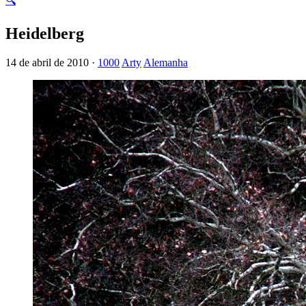
🔍
Heidelberg
14 de abril de 2010 ·
1000
Arty
Alemanha