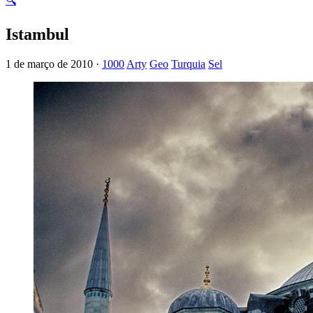
🔍
Istambul
1 de março de 2010 ·
1000
Arty
Geo
Turquia
Sel