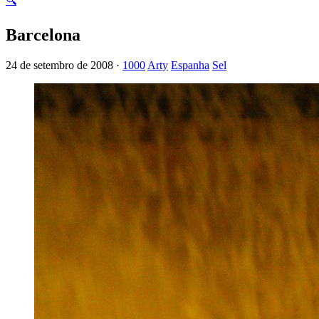
🔍
Barcelona
24 de setembro de 2008 ·
1000
Arty
Espanha
Sel