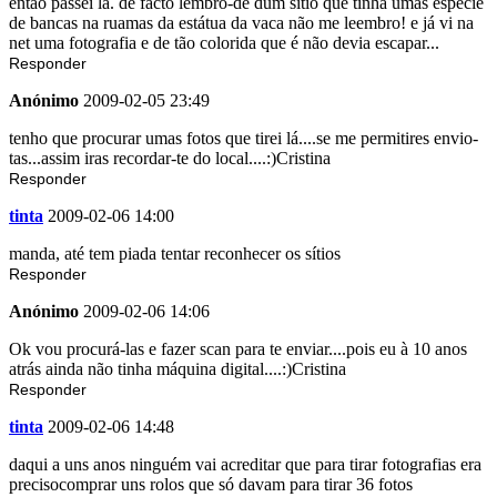
então passei lá. de facto lembro-de dum sitio que tinha umas espécie
de bancas na ruamas da estátua da vaca não me leembro! e já vi na
net uma fotografia e de tão colorida que é não devia escapar...
Responder
Anónimo
2009-02-05 23:49
tenho que procurar umas fotos que tirei lá....se me permitires envio-
tas...assim iras recordar-te do local....:)Cristina
Responder
tinta
2009-02-06 14:00
manda, até tem piada tentar reconhecer os sítios
Responder
Anónimo
2009-02-06 14:06
Ok vou procurá-las e fazer scan para te enviar....pois eu à 10 anos
atrás ainda não tinha máquina digital....:)Cristina
Responder
tinta
2009-02-06 14:48
daqui a uns anos ninguém vai acreditar que para tirar fotografias era
precisocomprar uns rolos que só davam para tirar 36 fotos