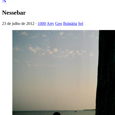
🔍
Nessebar
23 de julho de 2012 ·
1000
Arty
Geo
Bulgária
Sel