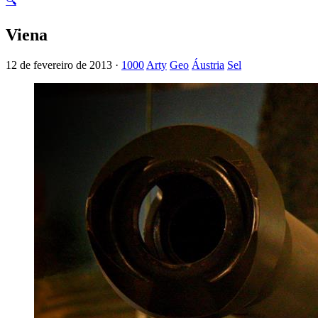
🔍
Viena
12 de fevereiro de 2013 ·
1000
Arty
Geo
Áustria
Sel