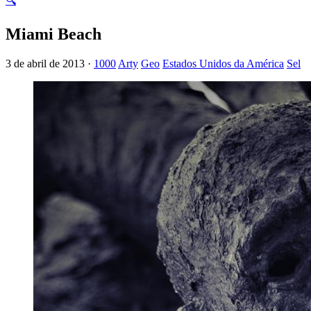
🔍
Miami Beach
3 de abril de 2013 ·
1000
Arty
Geo
Estados Unidos da América
Sel