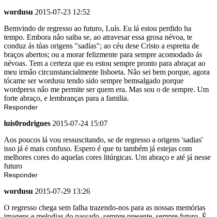
wordusu
2015-07-23 12:52
Bemvindo de regresso ao futuro, Luís. Eu lá estou perdido ha
tempo. Embora nâo saiba se, ao atravesar essa grosa névoa, te
conduz ás túas origens "sadías"; ao céu dese Cristo a espreita de
braços abertos; ou a morar felizmente para sempre acomodado ás
névoas. Tem a certeza que eu estou sempre pronto para abraçar ao
meu irmâo circunstancialmente lisboeta. Nâo sei bem porque, agora
tócame ser wordusu tendo sido sempre bemsalgado porque
wordpress nâo me permite ser quem era. Mas sou o de sempre. Um
forte abraço, e lembranças para a familia.
Responder
luis0rodrigues
2015-07-24 15:07
Aos poucos lá vou ressuscitando, se de regresso a origens 'sadias'
isso já é mais confuso. Espero é que tu também já estejas com
melhores cores do aquelas cores litúrgicas. Um abraço e até já nesse
futuro
Responder
wordusu
2015-07-29 13:26
O regresso chega sem falha trazendo-nos para as nossas memórias
imagens e melodias do passado, sempre presente, sempre futuro. É